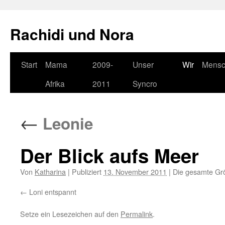
Rachidi und Nora
Start
Mama
2009-
Unser
Wir
Mens
Springe
Afrika
2011
Syncro
zum
Inhalt
←
Leonie
Der Blick aufs Meer
Von
Katharina
|
Publiziert
13. November 2011
|
Die gesamte Gr
Loni entspannt
Setze ein Lesezeichen auf den
Permalink
.