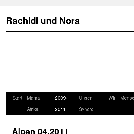
Rachidi und Nora
Start
Mama
2009-
Unser
Wir
Mens
Springe
Afrika
2011
Syncro
zum
Inhalt
Alpen 04.2011